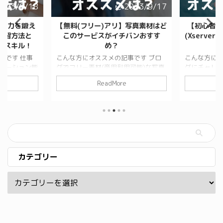
2023/9/17
2023/9/17
料(フリー)アリ】写真素材はど
【初心者向け】エックスサーバー
のサービスがイチバンおすす
(Xserver)がオススメな理由をサク
め？
っと解説
な方にオススメの記事です ブロ
こんな方にオススメの記事です ブロ
フリー素材(商用利用可能)な写真
グにチャレンジしたい初心者さんな
用したい。 出来れば安かった
ど、サーバー選びに悩んでいる方 こ
ReadMore
ReadMore
無料のサービスが嬉しい。 読了
のサイトで使用されているサーバーを
：2分 そういった疑問にお答
知りたい方 読了目安：2分 そういっ
ます。 日本のサービスも良い
た疑問にお答えします。 結論から
がたくさんありますし、海外のサ
お伝えすると、当サイトでは「エック
スもたくさんあるのですが英語表
スサーバー」を利用しています。 ＞
商用利用可能かの判断が難しかっ
＞エックスサーバーの公式サイトはコ
、欲しい写真になかなか出会えず
チラから 他のサーバーも使ったこと
がかかったりしてイライラするこ
があるのですが、エックスサーバーは
カテゴリー
ありますよね。 そこで、オスス
サーバーの速度も優秀で、トラブルも
いのは安定の「p ...
少ないし、ユーザーインターフェイス
(管理画面です ...