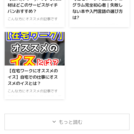
人向けの内容です。 そういった
材はどこのサービスがイチ
グラム完全初心者｜失敗し
疑問にお答えします。 コミュニ
バンおすすめ？
ない本や入門言語の選び方
ケーションに関しては、物心がつ
は?
いたころから周りに上手な人がい
こんな方にオススメの記事です
て つい自分と比べてみて「自分
ブログでフリー素材(商用利用可
こんな方にオススメの記事です
は伝えたいことがうまく伝えれて
能)な写真を利用したい。 出来れ
在宅ワークや自宅での副業に備え
いてないな～」 という気持ちに
ば安かったリ、無料のサービスが
て、プログラムの勉強をしてみた
なったことがある人の方が多いの
嬉しい。 読了目安：2分 そう
い方 全くの初心者の方 読了目
ではないでしょうか？ 実際に、
いった疑問にお答えします。
安：8分 そういった疑問にお答
...
日本のサービスも良いものがたく
えします。 昨今は小学校でパ
2021/4/11
さんありますし、海外のサービス
ソコンが導入されるなど、ますま
もたくさんあるのですが英語表記
すプログラムに関してアツイ視線
【在宅ワークにオススメの
で商用利用可能かの判断が難しか
が向けられている世の中です。
イス】自宅での仕事にオス
ったり、欲しい写真になかなか出
事実、仕事としてもプログラマの
スメのイスとは？
会えず時間がかかったりしてイラ
需要は右肩上がりになっていま
イラすることもありますよね。
す。 そんな状況の中「大人にな
こんな方にオススメの記事です
そこで、オススメしたいのは安定
ってから初めてプログラムを勉強
在宅ワークが長引いてきてて、環
の「p ...
しようと思って、悩んでいる方」
境を整えたいと悩んでいる方。
も多いので ...
家で座って作業することが多く、
疲れを軽減したい。 読了目安：8
分 そういった疑問にお答えし
もっと読む
ます。 最初は数カ月の在宅勤
務の予定だったのに、気が付いた