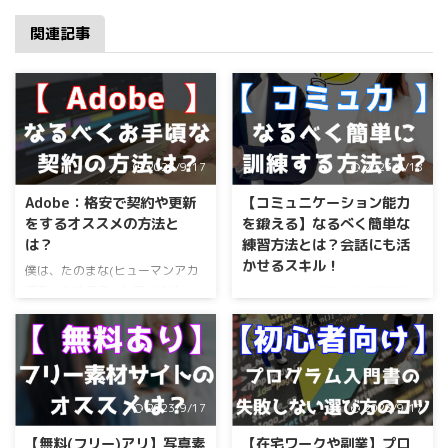
関連記事
2023/9/17
2023/9/18
Adobe：格安で契約や更新
【コミュニケーション能力
をするオススメの方法と
を鍛える】なるべく簡単な
は？
練習方法とは？会話にも活
かせるスキル！
僕は、たのまな(ヒューマンアカ
デミーをオススメしています。
こんな方にオススメの記事です
＞＞公式サイトはコチラ
仕事をするうえで、コミュニケー
ション能力を高めたいと思ってい
る。 自分の言いたいことを伝え
たい、相手の言うことも理解でき
るようになりたい。 できれば簡
2023/9/17
2023/9/17
単で、効果が見えやすい方法を知
りたい。 「副業」を考えている
【無料(フリー)アリ】写真素
【在宅ワークや副業】プロ