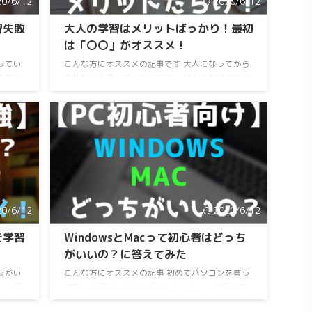
20/6/12
2020/6/12
しょう
習失敗
大人の学習はメリットばっかり！最初
は「〇〇」がオススメ！
ってい
こんな方にオススメの記事です 大人になってから
考書の
も勉強が大事と思っている方。 何から勉強を始め
した
ようか悩んでいる方。 人に勉強をススメたいの
習など
で、ススメ方の参考が欲しい人。 読了目安：８分
い」
社会人になってからの勉強って、ほんとにメリッ
と覚え
トのかたまりですよね。 学校と違って興味がな
。 そ
いものを勉強させられるわけではなく、仕事だっ
る共通
たり趣味だったり自分の作業に直接、しかもすぐ
て少し
に良い影響が出るのも嬉しいところ。 この記事
段違い
の読者さんは勉強したいけど「何から勉強しよう
かな？」と悩んでる方が多いと思いま ...
20/6/12
2020/6/12
そ学習
WindowsとMacって初心者はどっち
がいいの？に答えてみた
うがい
こんな方にオススメの記事 初めてパソコンを買う
。 何
ので、後悔したくない人 Windowsとmacの違いを
習慣づ
簡単に教えてほしい どれくらいのスペックがあれ