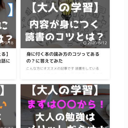
23/9/18
2020/6/12
える】
身に付く本の読み方のコツってある
会話に
の？に答えてみた
こんな方にオススメの記事です 読書をしている
が、イマイチ役に立ってない気がする人。 身に付
うえ
く本の読み方を知りたい人。 読了目安：８分 こ
思って
んな悩みにお答えします。 この記事を読んでい
手の言
るみなさんも、本を読んでいるときは「スゴク勉
れば簡
強になったな～^^」と満足したり、仕事で活かせ
「副
そうな内容だと思っていたのにうまくいかせなか
いった
ったりする経験があると思います。 せっかく勉
に関し
強を頑張ってるし、総務省の家計調査で年収の多
人がい
い家庭ほど本に投資をしているデータがあった
ことが
り、収入が ...
ちにな