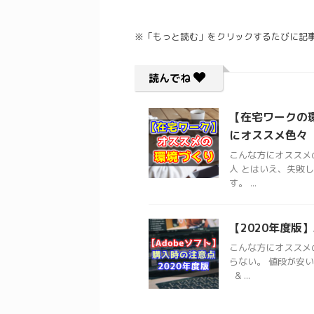
2023/9/17
ける一番簡単な方法の紹介(多分)。 読了目
大人になってからも勉強したほうが良いっ
宅ワーク_インターネット】光なのに遅
Adobe：格安で契約や
は分かっているけど、普段の仕事や家事な
※「もっと読む」をクリックするたびに記
？失敗しない光回線の選び方【最新】
の方法とは
れからなかなか取り組みにくいですよね。
いえ、このブログを読んでくれてる方は「
方にオススメの記事です インターネットの回
僕は、たのまな(ヒューマンア
は勉強したいんだよな～」というマジメな
なのに遅くて困っている人 自宅にネット回線
ています。 ＞＞公式サイト
読んでね
いかと思います。 そこで今回はみなさん
を考えているが、失敗したくない人 読了目
ReadMore
ReadMor
を押せるように ...
8分 そういった疑問にお答えします。 ご自
【在宅ワークの
ットを利用していて「光回線なのに通信速度
て困っている」、または「新しくネットの契
にオススメ色々【
えているが、失敗したくない」という方が多
こんな方にオススメ
はないでしょうか？ 早速、僕の回答からお
人 とはいえ、失敗
ると「光回線でも速い場合と、速度が出にく
す。 ...
があるで注意が必 ...
【2020年度版】A
こんな方にオススメの記事で
らない。 値段が安
& ...