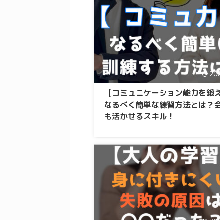
20
【コミュニケーション能力を鍛
なるべく簡単な練習方法とは？
も活かせるスキル！
こんな方にオススメの記事です 仕事をする
で、コミュニケーション能力を高めたいと
いる。 自分の言いたいことを伝えたい、相
うことも理解できるようになりたい。 でき
単で、効果が見えやすい方法を知りたい。 
業」を考えている人向けの内容です。 そう
疑問にお答えします。 コミュニケーション
ては、物心がついたころから周りに上手な
て つい自分と比べてみて「自分は伝えたい
うまく伝えれていてないな～」 という気持