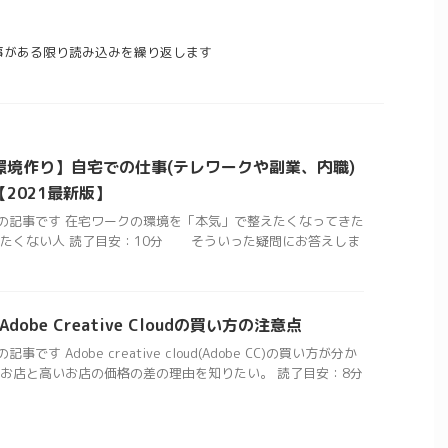
2023/9/17
2023/9/18
安：8分
ばいいかハッキリ言ってほしい人 読了目安：8分
てこと
このページを見てくれてる方は、パソコンにまだ
更新をするオススメ
【コミュニケーション能力を鍛える】なるべ
どの疲
詳しくないけど買ってみようかな？って方が多い
事がある限り読み込みを繰り返します
？
く簡単な練習方法とは？会話にも活かせるス
 とは
んじゃないかなと思います。 そんなときによく
キル！
ほんと
話題に上がるのが「WindowsとMacって、どっち
カデミーをオススメし
方が多
を買ったらいいの？」という疑問。 高い買い物
はコチラ
こんな方にオススメの記事です 仕事をするうえで、
の背中
ですし、しばらく使っていく必要があるからなる
コミュニケーション能力を高めたいと思っている。
e
ReadMore
べく後悔しない買 ...
自分の言いたいことを伝えたい、相手の言うことも
環境作り】自宅での仕事(テレワークや副業、内職)
理解できるようになりたい。 できれば簡単で、効果
が見えやすい方法を知りたい。 「副業」を考えてい
2021最新版】
る人向けの内容です。 そういった疑問にお答えしま
の記事です 在宅ワークの環境を「本気」で整えたくなってきた
す。 コミュニケーションに関しては、物心がついた
したくない人 読了目安：10分 そういった疑問にお答えしま
ころから周りに上手な人がいて つい自分と比べてみ
て「自分は伝えたいことがうまく伝えれていてない
な～」 という気持ちになったことがある人の方が多
いのではないでしょうか？ 実際に、 ...
dobe Creative Cloudの買い方の注意点
す Adobe creative cloud(Adobe CC)の買い方が分か
いお店と高いお店の価格の差の理由を知りたい。 読了目安：8分