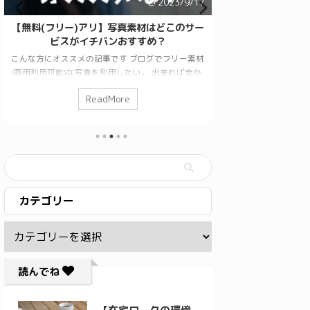
2023/9/17
【無料(フリー)アリ】写真素材はどこのサー
【初心者向け】エッ
ビスがイチバンおすすめ？
がオススメ
こんな方にオススメの記事です ブログでフリー素材
こんな方にオススメ
(商用利用可能)な写真を利用したい。 出来れば安か
したい初心者さんな
ったリ、無料のサービスが嬉しい。 読了目安：2分
方 このサイトで使
ReadMore
R
そういった疑問にお答えします。 日本のサービ
方 読了目安：2分 
スも良いものがたくさんありますし、海外のサービ
す。 結論からお伝
スもたくさんあるのですが英語表記で商用利用可能
クスサーバー」を利
かの判断が難しかったり、欲しい写真になかなか出
ーバーの公式サイト
会えず時間がかかったりしてイライラすることもあ
ったことがあるので
りますよね。 そこで、オススメしたいのは安定の
バーの速度も優秀で
「p ...
ーインターフェイス(管
カテゴリー
読んでね