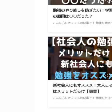
20
ったことがある人の方が多いのではないで
か？ 実際に、 ...
勉強のやり直しを防ぎたい！学
の原因は○○だった？
こんな方にオススメの記事です 勉強を頑張
るが、イマイチ成果を感じにくい。 同じ参
勉強をやり直しすることが多いので、改善
い。 読了目安：８分 仕事から帰宅後の学
で「頑張っているのになかなか覚えられな
「資格の参考書なども何回もやり直さない
れなくて」と相談をうけることがあります
ういう方の話をしっかり聞いてみると、あ
点が見えてきました。 その共通点に対し
考え方を変えてみることで、勉強の成果が
で上がる人も多かったので文 ...
20
新社会人にもオススメ！大人こ
はメリットだらけ【事実】
こんな方にオススメの記事です 勉強したほ
いのは分かってるので背中を押してほしい人
から学習して良いか分からない人。 勉強を